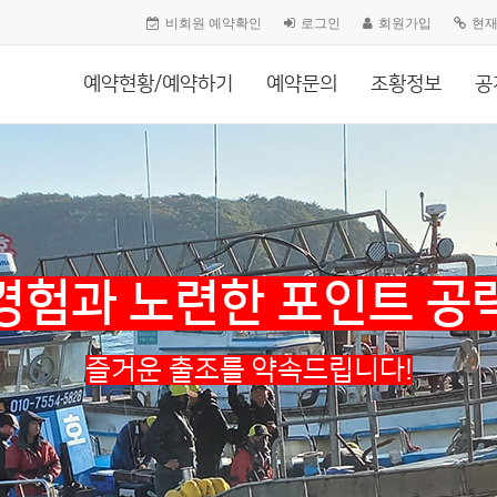
비회원 예약확인
로그인
회원가입
현
예약현황/예약하기
예약문의
조황정보
공
경험과 노련한 포인트 공
즐거운 출조를 약속드립니다!