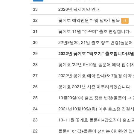
33
2026년 낚시예약 안내
32
꽃게호 예약인원수 및 날짜 !!필독
+1
31
꽃게호 11월 "주꾸미" 출조 연장합니다.
30
22년9월20, 21일 출조 쟝르 변경(돌문어 
29
2022년 꽃게호 "백조기" 출조합니다(8월
28
꽃게호 '22년 9~10월 돌문어 예약 접수(8월
27
2022년 꽃게호 예약 안내(6~7월경 예약 
26
꽃게호 2021년 시즌 마무리되었습니다.
25
10월20일(수) 출조 쟝르 변경(돌문어 → 
24
2021년10월19일(화) 이후 출조점 집결
23
10~11월 꽃게호 돌문어+갑오징어 출조
22
돌문어 or 갑+돌문어 선비는 8만원/인 입