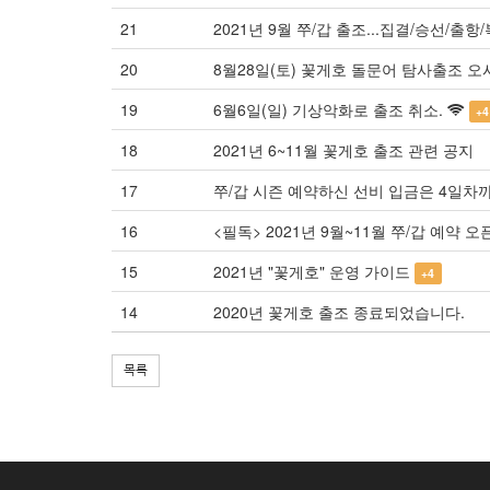
21
2021년 9월 쭈/갑 출조...집결/승선/출항
20
8월28일(토) 꽃게호 돌문어 탐사출조 오
19
6월6일(일) 기상악화로 출조 취소.
+4
18
2021년 6~11월 꽃게호 출조 관련 공지
17
쭈/갑 시즌 예약하신 선비 입금은 4일차
16
<필독> 2021년 9월~11월 쭈/갑 예약 오픈(
15
2021년 "꽃게호" 운영 가이드
+4
14
2020년 꽃게호 출조 종료되었습니다.
목록