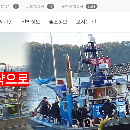
재접속자
오늘 방문자
일최대 방문자
7
46
5,298
지사항
선박정보
출조정보
오시는 길
략으로