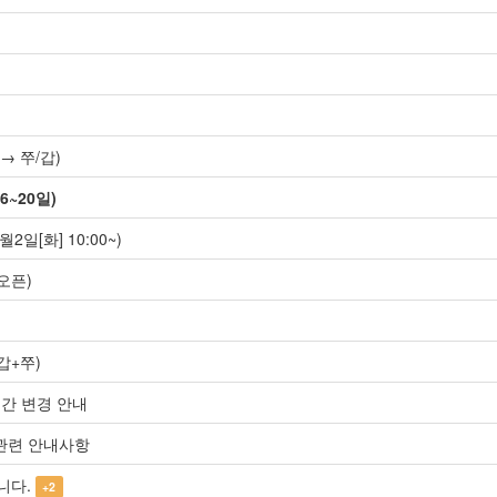
→ 쭈/갑)
6~20일)
2일[화] 10:00~)
오픈)
갑+쭈)
시간 변경 안내
 관련 안내사항
니다.
+2