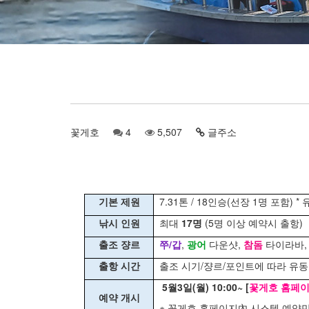
꽃게호
4
5,507
글주소
기본 제원
7.31톤 / 18인승(선장 1명 포함) 
낚시 인원
최대
17명
(5명 이상 예약시 출항)
출조 쟝르
쭈/갑
,
광어
다운샷,
참돔
타이라바, 
출항 시간
출조 시기/쟝르/포인트에 따라 유동적(0
5월3일(월) 10:00~ [
꽃게호 홈페
예약 개시
※ 꽃게호 홈페이지內 시스템 예약만 