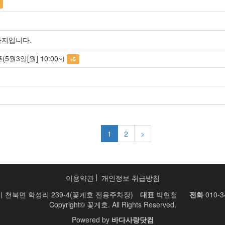
까지입니다.
5월3일[월] 10:00~)
+5
1
2
>
이용약관
개인정보 취급방침
 천북면 학성리 239-4(꽃게호 전용주차장)
대표
박현철
전화
010-3
Copyright© 꽃게호. All Rights Reserved.
Powered by
바다사랑닷컴