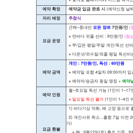
예약 확정
예약금 입금 완료 시
(예약신청 날짜 
자리 배정
추첨식
근해~중내만
모든 쟝르
7만원/인
(
※ 먼바다 외줄 선비 : 9만원/인
(점
요금 운영
※ 쭈/갑은 평일/주말 개인/독선 선
※ 다운샷/외수질/외줄 평일 독선비
개인 : 7만원/인, 독선 : 60만원
예약 금액
※ 예약일 포함 4일차 09:00까지 입
※ 예약자/송금자 동일 명칭 +
예약
월~토요일 독선 가능 (1인이 1~17인
예약 인원
※ 일요일 독선 불가
(1인이 1~4인 
1) 바다기상 악화, 배 고장 등으로 출
2) 개인사유 취소...출항 7일 이전 20
가)
요금 환불
※ 例 : 9월12일(토) 출조 기준...