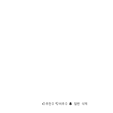
추천
0
비추
0
답변
삭제