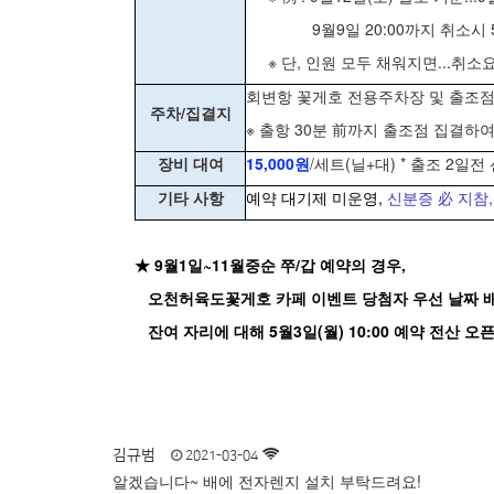
9월9일 20:00까지 취소시 5
※ 단, 인원 모두 채워지면...취소
회변항 꽃게호 전용주차장 및 출조점 
주차/집결지
※ 출항 30분 前까지 출조점 집결하
장비 대여
15,000원
/세트(닐+대) * 출조 2일
기타 사항
예약 대기제 미운영,
신분증 必 지참,
★ 9월1일~11월중순 쭈/갑 예약의 경우,
오천허육도꽃게호 카페 이벤트 당첨자 우선 날짜 배정
잔여 자리에 대해 5월3일(월) 10:00 예약 전산 오
김규범
2021-03-04
알겠습니다~ 배에 전자렌지 설치 부탁드려요!