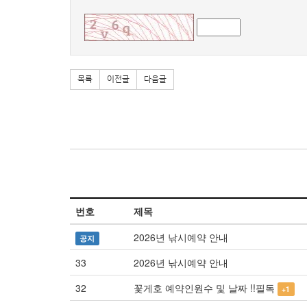
목록
이전글
다음글
번호
제목
2026년 낚시예약 안내
공지
33
2026년 낚시예약 안내
32
꽃게호 예약인원수 및 날짜 !!필독
+1