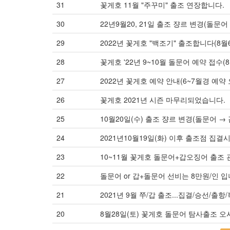
31
꽃게호 11월 "주꾸미" 출조 연장합니다.
30
22년9월20, 21일 출조 쟝르 변경(돌문어 
29
2022년 꽃게호 "백조기" 출조합니다(8월6
28
꽃게호 '22년 9~10월 돌문어 예약 접수(8월
27
2022년 꽃게호 예약 안내(6~7월경 예약 
26
꽃게호 2021년 시즌 마무리되었습니다.
25
10월20일(수) 출조 쟝르 변경(돌문어 → 
24
2021년10월19일(화) 이후 출조점 집결
23
10~11월 꽃게호 돌문어+갑오징어 출조
22
돌문어 or 갑+돌문어 선비는 8만원/인 입
21
2021년 9월 쭈/갑 출조...집결/승선/출항
20
8월28일(토) 꽃게호 돌문어 탐사출조 오