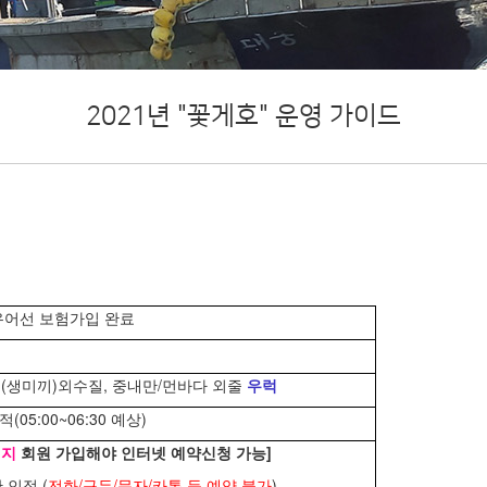
2021년 "꽃게호" 운영 가이드
* 유어선 보험가입 완료
(생미끼)외수질, 중내만/먼바다 외줄
우럭
5:00~06:30 예상)
이지
회원 가입해야 인터넷 예약신청 가능]
인정 (
전화/구두/문자/카톡 등 예약 불가
)