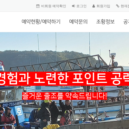
비회원 예약확인
로그인
회원가입
현재
예약현황/예약하기
예약문의
조황정보
공
경험과 노련한 포인트 공
즐거운 출조를 약속드립니다!