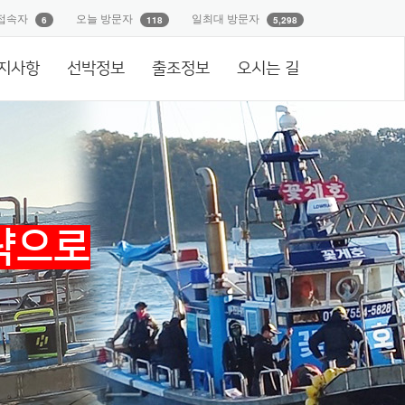
접속자
오늘 방문자
일최대 방문자
6
118
5,298
지사항
선박정보
출조정보
오시는 길
략으로