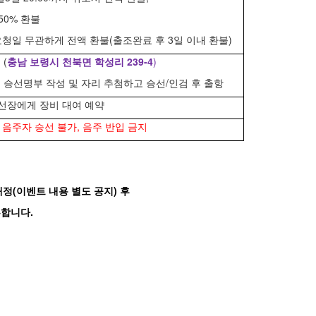
0% 환불
요청일 무관하게 전액 환불(출조완료 후 3일 이내 환불)
(
충남 보령시 천북면 학성리 239-4
)
여 승선명부 작성 및 자리 추첨하고 승선/인검 후 출항
전 선장에게 장비 대여 예약
음주자 승선 불가, 음주 반입 금지
(이벤트 내용 별도 공지) 후
픈합니다.