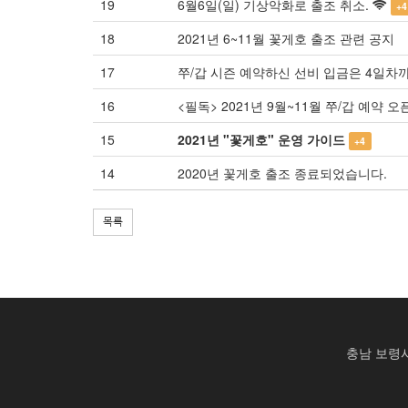
19
6월6일(일) 기상악화로 출조 취소.
+4
18
2021년 6~11월 꽃게호 출조 관련 공지
17
쭈/갑 시즌 예약하신 선비 입금은 4일차
16
<필독> 2021년 9월~11월 쭈/갑 예약 오픈(
15
2021년 "꽃게호" 운영 가이드
+4
14
2020년 꽃게호 출조 종료되었습니다.
목록
충남 보령시