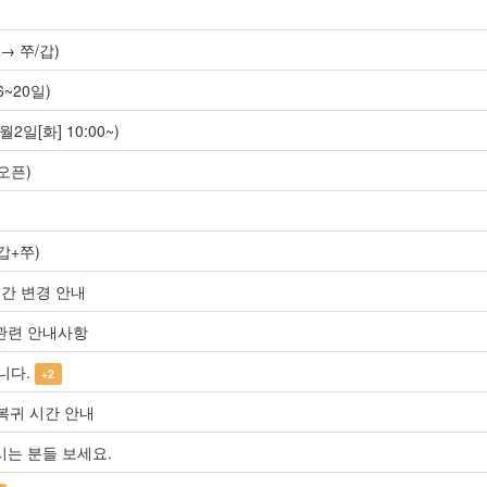
→ 쭈/갑)
~20일)
2일[화] 10:00~)
오픈)
갑+쭈)
시간 변경 안내
 관련 안내사항
니다.
+2
/복귀 시간 안내
시는 분들 보세요.