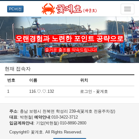
PC버전
오랜경험과 노련한 포인트 공략으로
즐거운 출조를 약속드립니다!
현재 접속자
번호
이름
위치
1
116.♡.♡.132
로그인 - 꽃게호
주소
: 충남 보령시 천북면 학성리 239-4(꽃게호 전용주차장)
대표
: 박현철
|
예약안내
:010-3422-3712
입금계좌안내
: 기업(박현철) 010-8890-2800
Copyright© 꽃게호. All Rights Reserved.