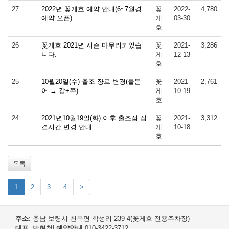
27
2022년 꽃게호 예약 안내(6~7월경
꽃
2022-
4,780
예약 오픈)
게
03-30
호
26
꽃게호 2021년 시즌 마무리되었습
꽃
2021-
3,286
니다.
게
12-13
호
25
10월20일(수) 출조 쟝르 변경(돌문
꽃
2021-
2,761
어 → 갑+쭈)
게
10-19
호
24
2021년10월19일(화) 이후 출조점 집
꽃
2021-
3,312
결시간 변경 안내
게
10-18
호
목록
1
2
3
4
>
주소
: 충남 보령시 천북면 학성리 239-4(꽃게호 전용주차장)
대표
: 박현철
|
예약안내
:010-3422-3712