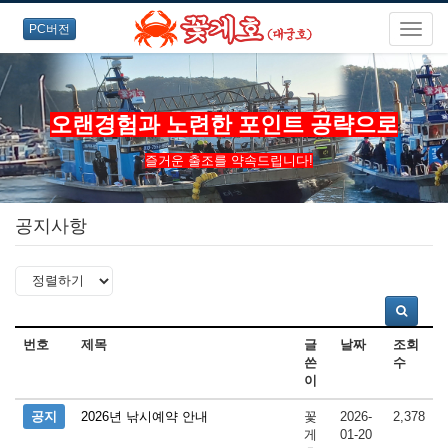
PC버전
오랜경험과 노련한 포인트 공략으로
즐거운 출조를 약속드립니다!
공지사항
번호
제목
글
날짜
조회
쓴
수
이
공지
2026년 낚시예약 안내
꽃
2026-
2,378
게
01-20