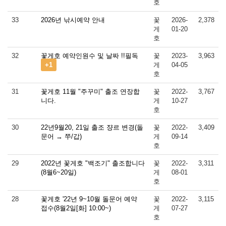
호
33
2026년 낚시예약 안내
꽃
2026-
2,378
게
01-20
호
32
꽃게호 예약인원수 및 날짜 !!필독
꽃
2023-
3,963
+1
게
04-05
호
31
꽃게호 11월 "주꾸미" 출조 연장합
꽃
2022-
3,767
니다.
게
10-27
호
30
22년9월20, 21일 출조 쟝르 변경(돌
꽃
2022-
3,409
문어 → 쭈/갑)
게
09-14
호
29
2022년 꽃게호 "백조기" 출조합니다
꽃
2022-
3,311
(8월6~20일)
게
08-01
호
28
꽃게호 '22년 9~10월 돌문어 예약
꽃
2022-
3,115
접수(8월2일[화] 10:00~)
게
07-27
호