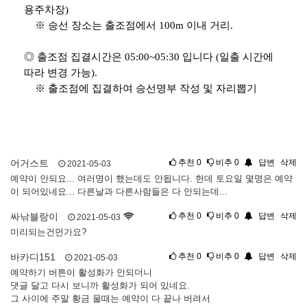
용주차장)
※ 승선 장소는 출조점에서 100m 이내 거리.
◎ 출조점 집결시간은 05:00~05:30 입니다 (일출 시간에
따라 변경 가능).
※ 출조점에 집결하여 승선명부 작성 및 자리뽑기
어거스트
추천
0
비추
0
답변
삭제
2021-05-03
예약이 안되요... 여러명이 했는데도 안됩니다. 헌데 토요일 몇명은 예약
이 되어있네요... 다른날과 다른사람들은 다 안되는데...
싸낚블랑이
추천
0
비추
0
답변
삭제
2021-05-03
미리되는건먼가요?
바카디151
추천
0
비추
0
답변
삭제
2021-05-03
예약하기 버튼이 활성화가 안되더니
댓글 달고 다시 보니까 활성화가 되어 있네요.
그 사이에 주말 황금 물때는 예약이 다 끝나 버려서