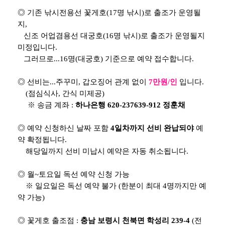
◎ 기존 낚시전용선 꽃게호(17명 낚시)로 출조가 운영될
지,
신조 어업겸용선 대궁호(16명 낚시)로 출조가 운영될지
미정입니다.
그러므로...16명(대궁호) 기준으로 예약 접수합니다.
◎ 선비는...주꾸미, 갑오징어 관계 없이
7만원/인
입니다.
(점심식사, 간식 미제공)
※ 송금 계좌 :
하나은행 620-237639-912 정훈채
◎ 예약 신청하신 날짜 포함
4일차까지 선비 완납되야
예
약 확정됩니다.
해당일까지 선비 미납시 예약은 자동 취소됩니다.
◎ 월~토요일 독선 예약 신청 가능
※ 일요일은 독선 예약 불가 (한분이 최대 4명까지만 예
약 가능)
◎ 꽃게호 출조점 :
충남 보령시 천북면 학성리 239-4
(전