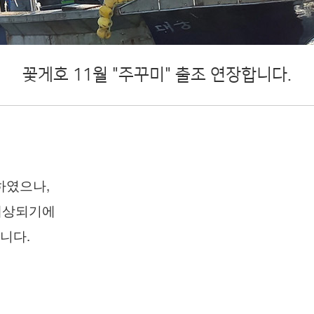
꽃게호 11월 "주꾸미" 출조 연장합니다.
하였으나,
예상되기에
니다.