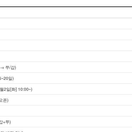
→ 쭈/갑)
~20일)
2일[화] 10:00~)
오픈)
갑+쭈)