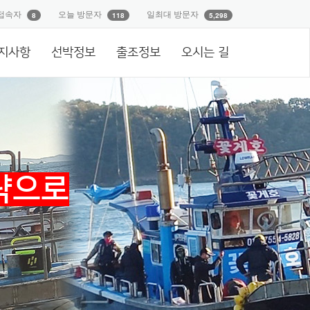
접속자
오늘 방문자
일최대 방문자
8
118
5,298
지사항
선박정보
출조정보
오시는 길
략으로