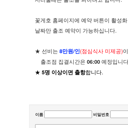
꽃게호 홈페이지에 예약 버튼이 활성화
날짜만 출조 예약이 가능하십니다.
★ 선비는
8만원/인
(점심식사 미제공)
이
출조점 집결시간은
06:00
예정입니다
★
5명 이상이면 출항
합니다.
이름
비밀번호