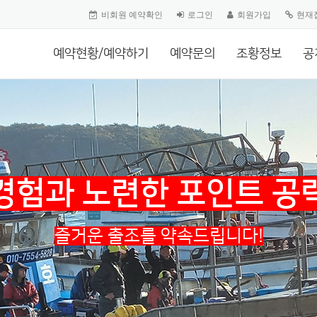
비회원 예약확인
로그인
회원가입
현재
예약현황/예약하기
예약문의
조황정보
공
경험과 노련한 포인트 공
즐거운 출조를 약속드립니다!