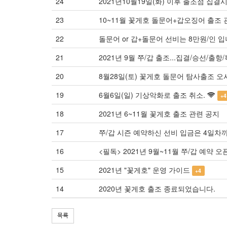
24
2021년10월19일(화) 이후 출조점 집결
23
10~11월 꽃게호 돌문어+갑오징어 출조
22
돌문어 or 갑+돌문어 선비는 8만원/인 입
21
2021년 9월 쭈/갑 출조...집결/승선/출항
20
8월28일(토) 꽃게호 돌문어 탐사출조 오
19
6월6일(일) 기상악화로 출조 취소.
+4
18
2021년 6~11월 꽃게호 출조 관련 공지
17
쭈/갑 시즌 예약하신 선비 입금은 4일차
16
<필독> 2021년 9월~11월 쭈/갑 예약 오픈(
15
2021년 "꽃게호" 운영 가이드
+4
14
2020년 꽃게호 출조 종료되었습니다.
목록