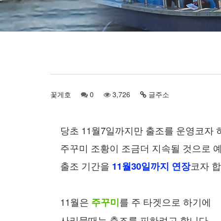
꽃게호
0
3,726
글주소
당초 11월7일까지만 출조를 운영코자 
주꾸미 조황이 조금더 지속될 것으로 
출조 기간을
11월30일까지 연장
코자 합
11월은
주꾸미
를 주 타겟으로 하기에
사리물때는 출조를 피하려고 합니다.