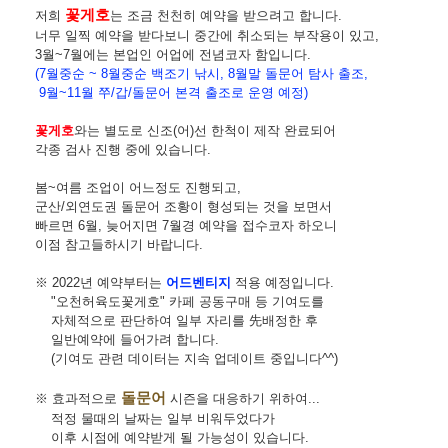
꽃게호
저희
는 조금 천천히 예약을 받으려고 합니다.
너무 일찍 예약을 받다보니 중간에 취소되는 부작용이 있고,
3월~7월에는 본업인 어업에 전념코자 함입니다.
(7월중순 ~ 8월중순 백조기 낚시, 8월말 돌문어 탐사 출조,
9월~11월 쭈/갑/돌문어 본격 출조로 운영 예정)
꽃게호
와는 별도로 신조(어)선 한척이 제작 완료되어
각종 검사 진행 중에 있습니다.
봄~여름 조업이 어느정도 진행되고,
군산/외연도권 돌문어 조황이 형성되는 것을 보면서
빠르면 6월, 늦어지면 7월경 예약을 접수코자 하오니
이점 참고들하시기 바랍니다.
※ 2022년 예약부터는
어드벤티지
적용 예정입니다.
"오천허육도꽃게호" 카페 공동구매 등 기여도를
자체적으로 판단하여
일부 자리를 先배정한 후
일반예약에 들어가려 합니다.
(기여도 관련 데이터는 지속 업데이트 중입니다^^)
돌문어
※ 효과적으로
시즌을 대응하기 위하여...
적정 물때의 날짜는 일부 비워두었다가
이후 시점에 예약받게 될 가능성이 있습니다.