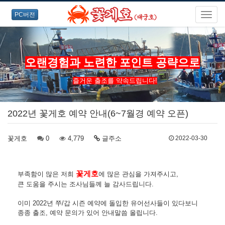
PC버전
오랜경험과 노련한 포인트 공략으로
즐거운 출조를 약속드립니다!
2022년 꽃게호 예약 안내(6~7월경 예약 오픈)
꽃게호
0
4,779
글주소
2022-03-30
꽃게호
부족함이 많은 저희
에 많은 관심을 가져주시고,
큰 도움을 주시는 조사님들께 늘 감사드립니다.
이미 2022년 쭈/갑 시즌 예약에 돌입한 유어선사들이 있다보니
종종 출조, 예약 문의가 있어 안내말씀 올립니다.