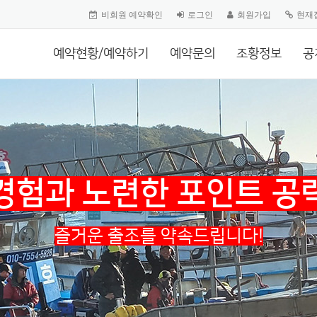
비회원 예약확인
로그인
회원가입
현재
예약현황/예약하기
예약문의
조황정보
공
경험과 노련한 포인트 공
즐거운 출조를 약속드립니다!