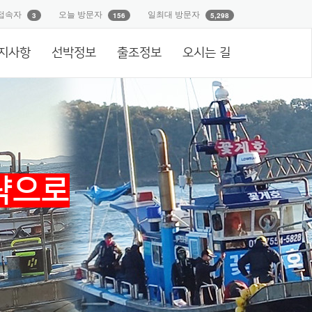
접속자
오늘 방문자
일최대 방문자
3
156
5,298
지사항
선박정보
출조정보
오시는 길
략으로