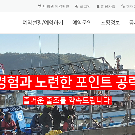
비회원 예약확인
로그인
회원가입
현재
예약현황/예약하기
예약문의
조황정보
공
경험과 노련한 포인트 공
즐거운 출조를 약속드립니다!