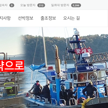
접속자
오늘 방문자
일최대 방문자
5
212
5,298
지사항
선박정보
출조정보
오시는 길
략으로