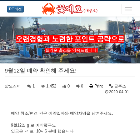
PC버전
오랜경험과 노련한 포인트 공략으로
즐거운 출조를 약속드립니다!
9월12일 예약 확인해 주세요!
깝오징어
1
1,452
0
0
Print
글주소
2020-04-01
예약 취소/변경 건은 예약일자와 예약자명을 남겨주세요.
9월12일 g 로 예약했구요
입금은 ㄹ 로 10시6 분에 했습니다