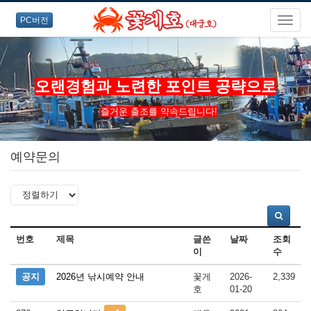
PC버전
오랜경험과 노련한 포인트 공략으로
즐거운 출조를 약속드립니다!
예약문의
번호
제목
글쓴
날짜
조회
이
수
공지
2026년 낚시예약 안내
꽃게
2026-
2,339
호
01-20