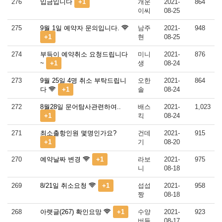
276
입금입니다
+1
개운
2021-
864
이씨
08-25
275
9월 1일 예약자 문의입니다.
남주
2021-
948
+1
현
08-25
274
부득이 예약취소 요청드립니다
미니
2021-
876
~
+1
생
08-24
273
9월 25일 4명 취소 부탁드립니
오한
2021-
864
다
+1
솔
08-24
272
8월28일 문어탐사관련하여..
배스
2021-
1,023
+1
킥
08-24
271
최소출항인원 몇명인가요?
건데
2021-
915
+1
기
08-20
270
예약날짜 변경
+1
라보
2021-
975
니
08-18
269
8/21일 취소요청
+1
섭섭
2021-
958
짱
08-18
268
아랫글(267) 확인요망
+1
수양
2021-
923
버들
08-17