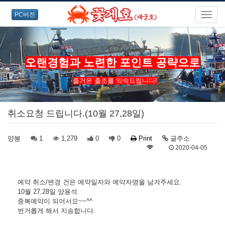
PC버전
오랜경험과 노련한 포인트 공략으로
즐거운 출조를 약속드립니다!
취소요청 드립니다.(10월 27,28일)
양봉
1
1,279
0
0
Print
글주소
2020-04-05
예약 취소/변경 건은 예약일자와 예약자명을 남겨주세요.
10월 27,28일 양용석
중복예약이 되어서요~~^^
번거롭게 해서 지송합니다.