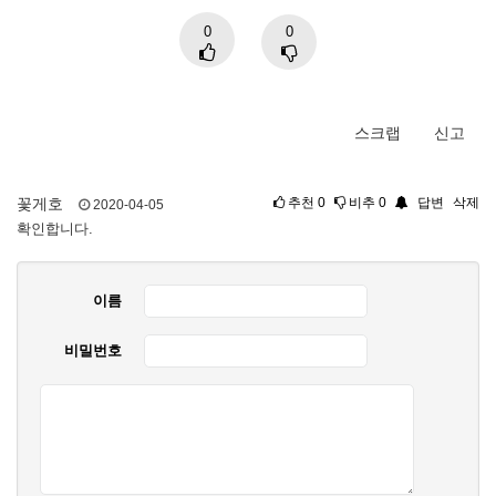
0
0
스크랩
신고
꽃게호
추천
0
비추
0
답변
삭제
2020-04-05
확인합니다.
이름
비밀번호