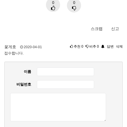
0
0
스크랩
신고
꽃게호
추천
0
비추
0
답변
삭제
2020-04-01
접수합니다.
이름
비밀번호