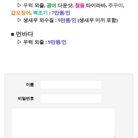
▷
우럭
외줄,
광어
다운샷,
참돔
타이라바,
주꾸미
,
갑오징어
,
백조기
:
7만원/인
▷
생새우 외수질 :
9만원/인
(생새우 미끼 포함)
■
먼바다
▷
우럭 외줄 :
9만원/인
이름
비밀번호