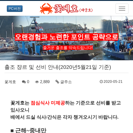
PC버전
오랜경험과 노련한 포인트 공략으로
즐거운 출조를 약속드립니다!
출조 쟝르 및 선비 안내(2020년5월21일 기준)
꽃게호
0
2,889
글주소
2020-05-21
꽃게호는
점심식사 미제공
하는 기준으로 선비를 받고
있사오니
배에서 드실 식사/간식은 각자 챙겨오시기 바랍니다.
■ 근해~중내만