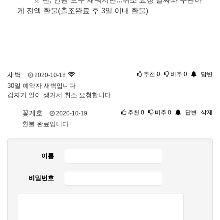
☆ 단, 인원 모두 채워지면...취소 요청 날짜와 무관하
게 전액 환불(출조완료 후 3일 이내 환불)
새벽
추천
0
비추
0
답변
2020-10-18
30일 예약자 새벽입니다
갑자기 일이 생겨서 취소 요청합니다
꽃게호
추천
0
비추
0
답변
삭제
2020-10-19
환불 완료입니다.
이름
비밀번호