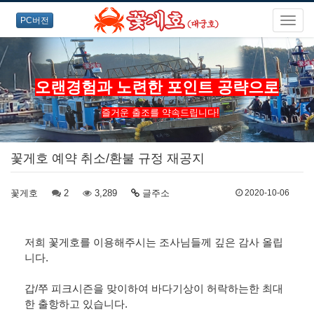
PC버전
오랜경험과 노련한 포인트 공략으로
즐거운 출조를 약속드립니다!
꽃게호 예약 취소/환불 규정 재공지
꽃게호
2
3,289
글주소
2020-10-06
저희 꽃게호를 이용해주시는 조사님들께 깊은 감사 올립
니다.
갑/쭈 피크시즌을 맞이하여 바다기상이 허락하는한 최대
한 출항하고 있습니다.