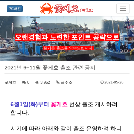
PC버전
오랜경험과 노련한 포인트 공략으로
즐거운 출조를 약속드립니다!
2021년 6~11월 꽃게호 출조 관련 공지
꽃게호
0
3,952
글주소
2021-05-26
6월1일(화)부터
꽃게호
선상 출조 개시하려
합니다.
시기에 따라 아래와 같이 출조 운영하려 하니