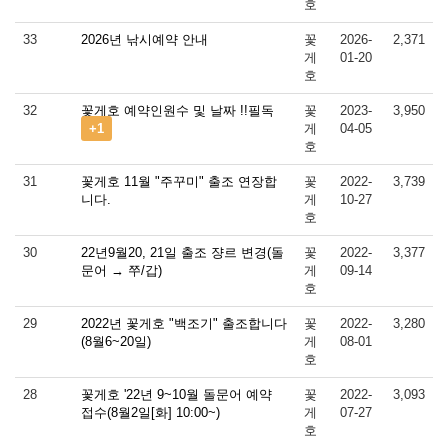
호
33
2026년 낚시예약 안내
꽃
2026-
2,371
게
01-20
호
32
꽃게호 예약인원수 및 날짜 !!필독
꽃
2023-
3,950
+1
게
04-05
호
31
꽃게호 11월 "주꾸미" 출조 연장합
꽃
2022-
3,739
니다.
게
10-27
호
30
22년9월20, 21일 출조 쟝르 변경(돌
꽃
2022-
3,377
문어 → 쭈/갑)
게
09-14
호
29
2022년 꽃게호 "백조기" 출조합니다
꽃
2022-
3,280
(8월6~20일)
게
08-01
호
28
꽃게호 '22년 9~10월 돌문어 예약
꽃
2022-
3,093
접수(8월2일[화] 10:00~)
게
07-27
호