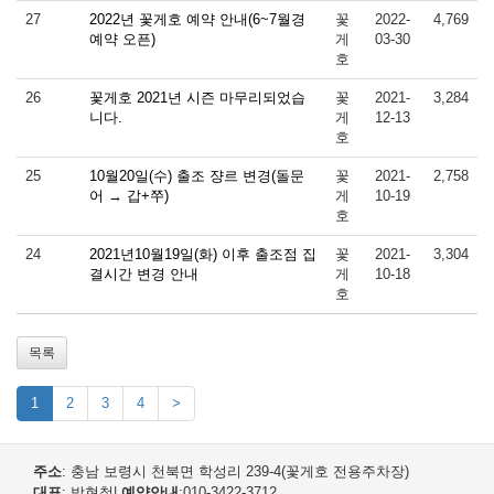
27
2022년 꽃게호 예약 안내(6~7월경
꽃
2022-
4,769
예약 오픈)
게
03-30
호
26
꽃게호 2021년 시즌 마무리되었습
꽃
2021-
3,284
니다.
게
12-13
호
25
10월20일(수) 출조 쟝르 변경(돌문
꽃
2021-
2,758
어 → 갑+쭈)
게
10-19
호
24
2021년10월19일(화) 이후 출조점 집
꽃
2021-
3,304
결시간 변경 안내
게
10-18
호
목록
1
2
3
4
>
주소
: 충남 보령시 천북면 학성리 239-4(꽃게호 전용주차장)
대표
: 박현철
|
예약안내
:010-3422-3712