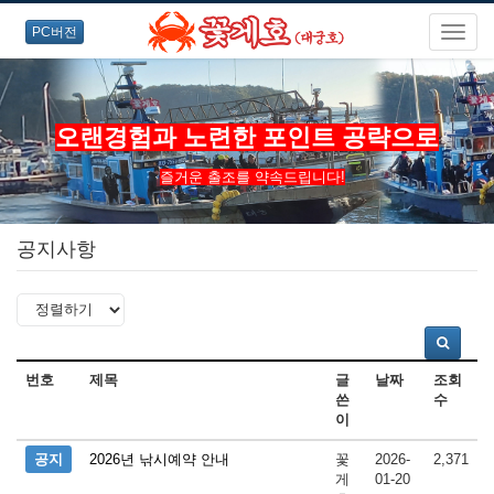
PC버전
오랜경험과 노련한 포인트 공략으로
즐거운 출조를 약속드립니다!
공지사항
번호
제목
글
날짜
조회
쓴
수
이
공지
2026년 낚시예약 안내
꽃
2026-
2,371
게
01-20