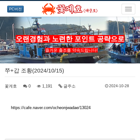
PC버전
오랜경험과 노련한 포인트 공략으로
즐거운 출조를 약속드립니다!
쭈+갑 조황(2024/10/15)
꽃게호
0
1,191
글주소
2024-10-28
https://cafe.naver.com/ocheonjwadae/13024