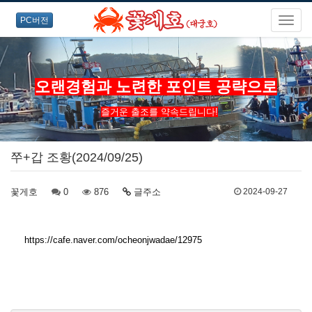
PC버전
오랜경험과 노련한 포인트 공략으로
즐거운 출조를 약속드립니다!
쭈+갑 조황(2024/09/25)
꽃게호
0
876
글주소
2024-09-27
https://cafe.naver.com/ocheonjwadae/12975