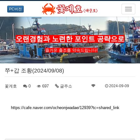
PC버전
오랜경험과 노련한 포인트 공략으로
즐거운 출조를 약속드립니다!
쭈+갑 조황(2024/09/08)
꽃게호
0
697
글주소
2024-09-09
https://cafe.naver.com/ocheonjwadae/12939?tc=shared_link