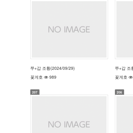
쭈+갑 조황(2024/09/29)
쭈+갑 조황(
꽃게호
989
꽃게호
207
206