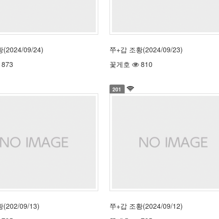
2024/09/24)
쭈+갑 조황(2024/09/23)
873
꽃게호
810
201
202/09/13)
쭈+갑 조황(2024/09/12)