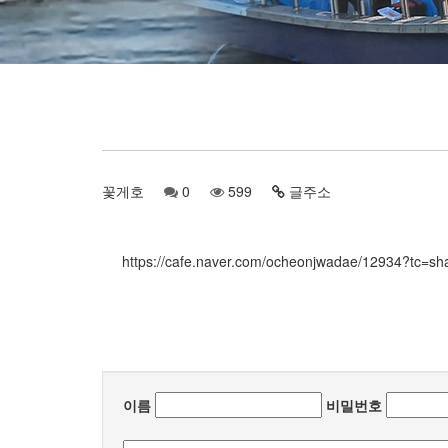
꽃게호
0
599
글주소
https://cafe.naver.com/ocheonjwadae/12934?tc=sha
이름
비밀번호