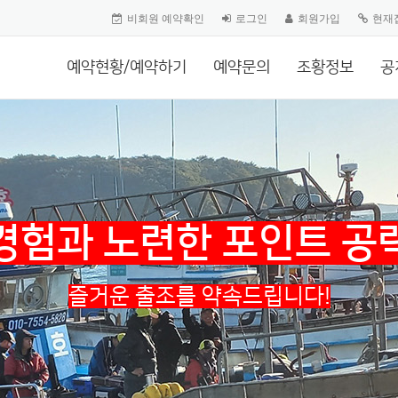
비회원 예약확인
로그인
회원가입
현재
예약현황/예약하기
예약문의
조황정보
공
경험과 노련한 포인트 공
즐거운 출조를 약속드립니다!