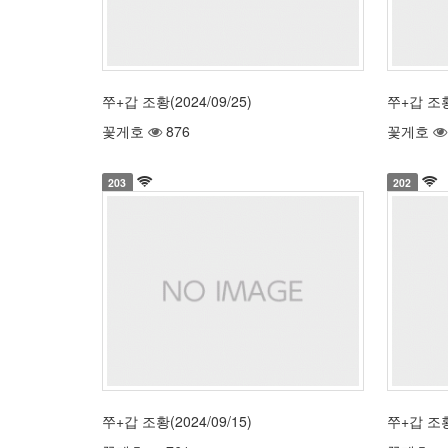
쭈+갑 조황(2024/09/25)
쭈+갑 조황(
꽃게호
876
꽃게호
203
202
쭈+갑 조황(2024/09/15)
쭈+갑 조황(