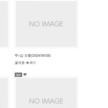
쭈+갑 조황(2024/09/26)
꽃게호
911
204