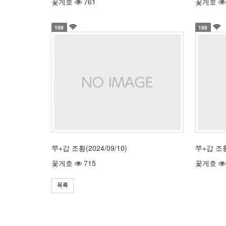
꽃게호
761
꽃게호
199
198
쭈+갑 조황(2024/09/10)
쭈+갑 조황(
꽃게호
715
꽃게호
목록