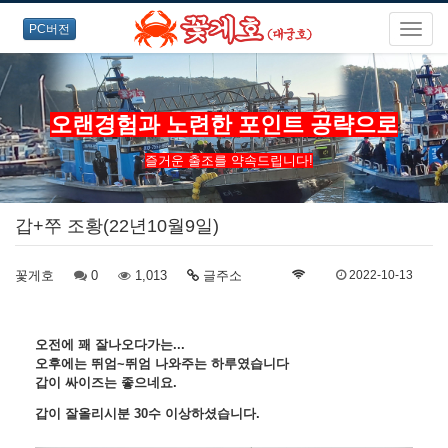
PC버전
오랜경험과 노련한 포인트 공략으로
즐거운 출조를 약속드립니다!
갑+쭈 조황(22년10월9일)
꽃게호
0
1,013
글주소
2022-10-13
오전에 꽤 잘나오다가는...
오후에는 뛰엄~뛰엄 나와주는 하루
였습니다
갑이 싸이즈는 좋으네요.
갑이 잘올리시분 30수 이상하셨습니다.