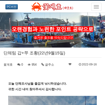
PC버전
오랜경험과 노련한 포인트 공략으로
즐거운 출조를 약속드립니다!
단체팀 갑+쭈 조황(22년9월15일)
꽃게호
0
954
글주소
2022-09-16
오늘 단체조사님들 즐겁게
낚시하셨습니다.
귀한 시간 내어 찾아주셔서 감사합니다.