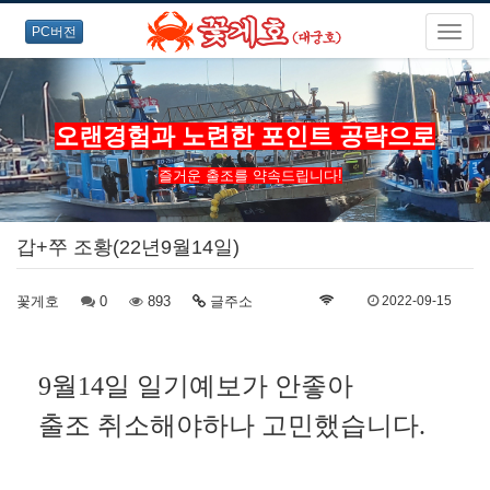
PC버전
오랜경험과 노련한 포인트 공략으로
즐거운 출조를 약속드립니다!
갑+쭈 조황(22년9월14일)
꽃게호
0
893
글주소
2022-09-15
9월14일
일기예보가 안좋아
출조 취소해야하나 고민했습니다.