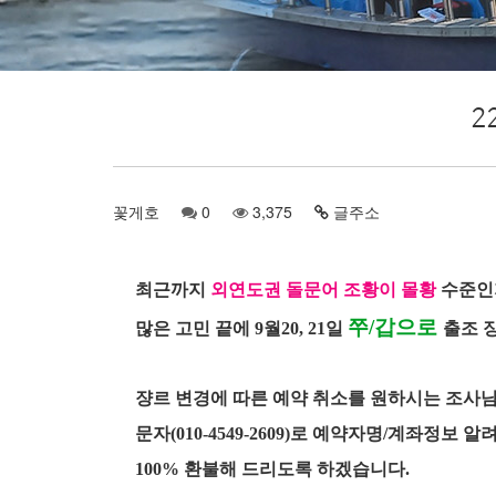
2
꽃게호
0
3,375
글주소
최근까지
외연도권 돌문어 조황이 몰황
수준인
쭈/갑으로
많은 고민 끝에 9월20, 21일
출조 
쟝르 변경에 따른 예약 취소를 원하시는 조사
문자(010-4549-2609)로
예약자명/계좌정보 알려
100% 환불해 드리도록 하겠습니다.