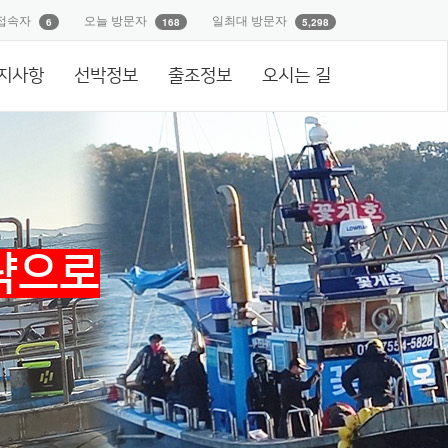
접속자
오늘 방문자
일최대 방문자
6
168
5,298
지사항
선박정보
출조정보
오시는 길
략으로