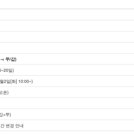
→ 쭈/갑)
~20일)
2일[화] 10:00~)
오픈)
갑+쭈)
시간 변경 안내