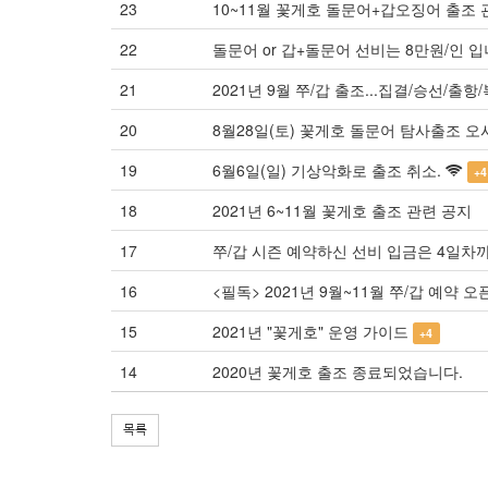
23
10~11월 꽃게호 돌문어+갑오징어 출조
22
돌문어 or 갑+돌문어 선비는 8만원/인 입
21
2021년 9월 쭈/갑 출조...집결/승선/출항
20
8월28일(토) 꽃게호 돌문어 탐사출조 오
19
6월6일(일) 기상악화로 출조 취소.
+4
18
2021년 6~11월 꽃게호 출조 관련 공지
17
쭈/갑 시즌 예약하신 선비 입금은 4일차
16
<필독> 2021년 9월~11월 쭈/갑 예약 오픈(
15
2021년 "꽃게호" 운영 가이드
+4
14
2020년 꽃게호 출조 종료되었습니다.
목록