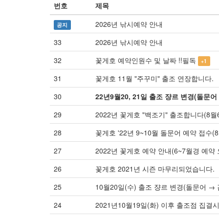
번호
제목
2026년 낚시예약 안내
공지
33
2026년 낚시예약 안내
32
꽃게호 예약인원수 및 날짜 !!필독
+1
31
꽃게호 11월 "주꾸미" 출조 연장합니다.
30
22년9월20, 21일 출조 쟝르 변경(돌문어 
29
2022년 꽃게호 "백조기" 출조합니다(8월6
28
꽃게호 '22년 9~10월 돌문어 예약 접수(8월
27
2022년 꽃게호 예약 안내(6~7월경 예약 
26
꽃게호 2021년 시즌 마무리되었습니다.
25
10월20일(수) 출조 쟝르 변경(돌문어 → 
24
2021년10월19일(화) 이후 출조점 집결