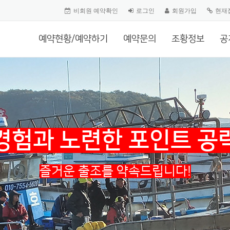
비회원 예약확인
로그인
회원가입
현재
예약현황/예약하기
예약문의
조황정보
공
경험과 노련한 포인트 공
즐거운 출조를 약속드립니다!