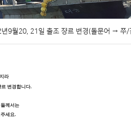
2년9월20, 21일 출조 쟝르 변경(돌문어 → 쭈/
지라
쟝르 변경합니다.
님들께서는
주세요.