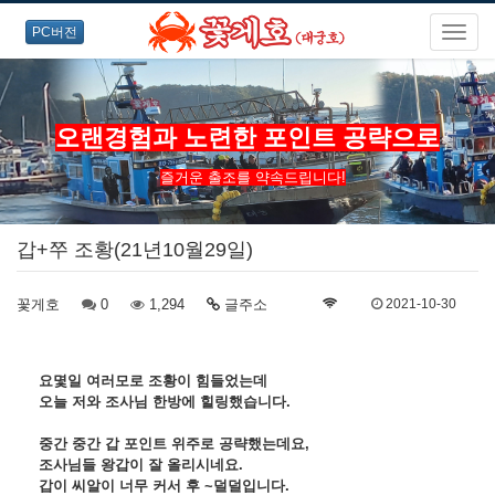
PC버전
오랜경험과 노련한 포인트 공략으로
즐거운 출조를 약속드립니다!
갑+쭈 조황(21년10월29일)
꽃게호
0
1,294
글주소
2021-10-30
요몇일 여러모로 조황이 힘들었는데
오늘 저와 조사님 한방에 힐링했습니다.
중간 중간
갑 포인트 위주로 공략했는데요,
조사님들 왕갑이
잘 올리시네요.
갑이 씨알이 너무 커서 후 ~덜덜입니다.