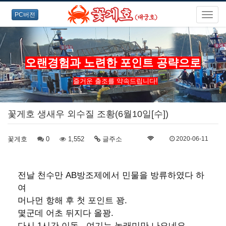
PC버전
오랜경험과 노련한 포인트 공략으로
즐거운 출조를 약속드립니다!
꽃게호 생새우 외수질 조황(6월10일[수])
꽃게호
0
1,552
글주소
2020-06-11
전날 천수만 AB방조제에서 민물을 방류하였다 하
여
머나먼 항해 후 첫 포인트 꽝.
몇군데 어초 뒤지다
올꽝.
다시 1시간 이동...여기는 놀래미만 나오네요.