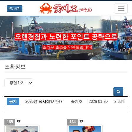
PC버전
오랜경험과 노련한 포인트 공략으로
즐거운 출조를 약속드립니다!
조황정보
공지
2026년 낚시예약 안내
꽃게호
2026-01-20
2,384
165
164