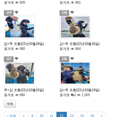
꽃게호
809
꽃게호
881
159
158
갑+쭈 조황(22년10월18일)
갑+쭈 조황(22년10월16일)
꽃게호
880
꽃게호
964
157
156
쭈+갑 조황(22년10월15일)
갑+쭈 조황(22년10월14일)
꽃게호
880
꽃게호
2
1,005
목록
‹ 처음
<
9
10
11
12
13
14
15
>